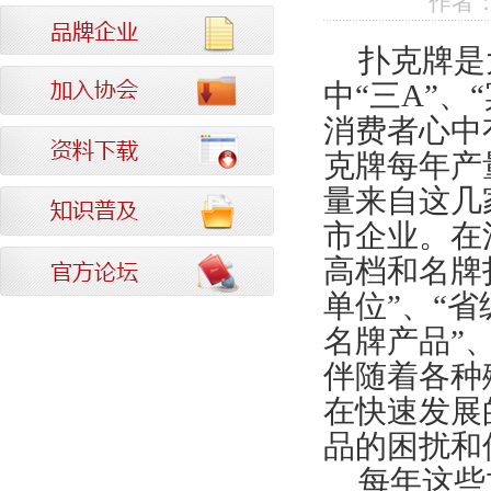
作者：[
扑克牌是
中“三
A
”、
消费者心中
克牌每年产
量来自这几
市企业。在
高档和名牌
单位”、“省
名牌产品”
伴随着各种
在快速发展
品的困扰和
每年这些